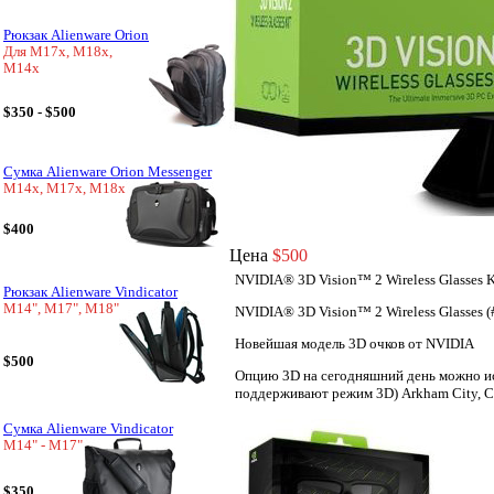
Рюкзак Alienware Orion
Для M17x, M18x,
M14x
$350 - $500
Сумка Alienware Orion Messenger
M14x, M17x, M18x
$400
Цена
$500
NVIDIA® 3D Vision™ 2 Wireless Glasses 
Рюкзак Alienware Vindicator
M14", M17", M18"
NVIDIA® 3D Vision™ 2 Wireless Glasses 
Новейшая модель 3D очков от NVIDIA
$500
Опцию 3D на сегодняшний день можно исп
поддерживают режим 3D) Arkham City, Cr
Сумка Alienware Vindicator
M14" - M17"
$350