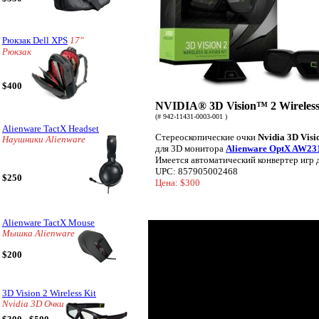
Рюкзак Dell XPS
17"
Рюкзак
$400
NVIDIA® 3D Vision™ 2 Wireless
(# 942-11431-0003-001 )
Alienware TactX Headset
Стереоскопические очки
Nvidia 3D Visi
Наушники Alienware
для 3D монитора
Alienware OptX AW23
Имеется автоматический конвертер игр 
UPC: 857905002468
$250
Цена: $300
Alienware TactX Mouse
Мышка Alienware
$200
3D Vision 2 Wireless Kit
Nvidia 3D Очки