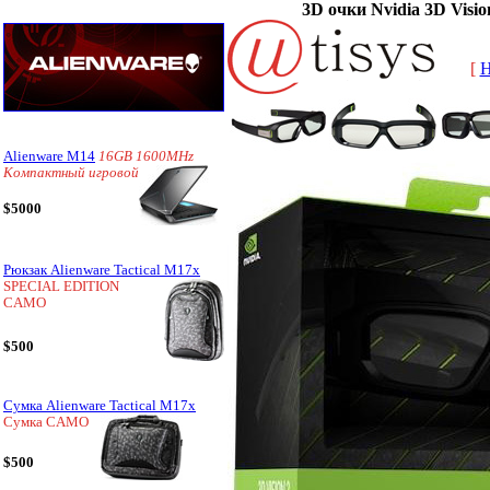
3D очки Nvidia 3D Vision
[
Alienware M14
16GB 1600MHz
Компактный игровой
$5000
Рюкзак Alienware Tactical M17x
SPECIAL EDITION
CAMO
$500
Сумка Alienware Tactical M17x
Сумка CAMO
$500